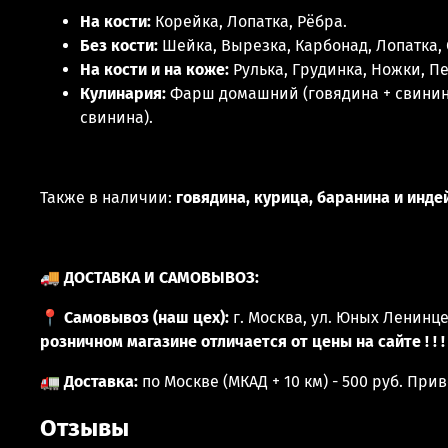
На кости:
Корейка, Лопатка, Рёбра.
Без кости:
Шейка, Вырезка, Карбонад, Лопатка, 
На кости и на коже:
Рулька, Грудинка, Ножки, П
Кулинария:
Фарш домашний (говядина + свинин
свинина).
Также в наличии:
говядина, курица, баранина и инде
🚚
ДОСТАВКА И САМОВЫВОЗ:
📍
Самовывоз (наш цех):
г. Москва, ул. Юных Ленинц
розничном магазине отличается от цены на сайте ! ! !
🚛
Доставка:
по Москве (МКАД + 10 км) - 500 руб. Пр
Отзывы