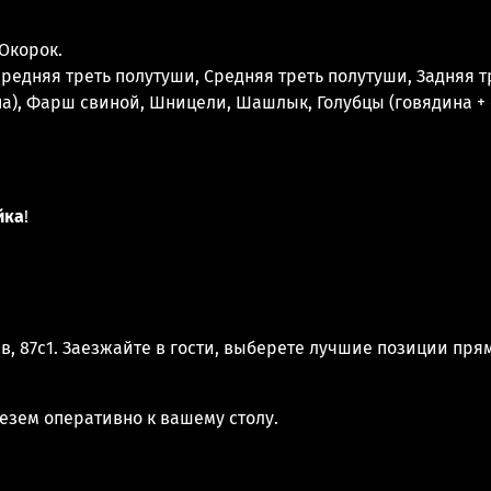
Окорок.
ередняя треть полутуши, Средняя треть полутуши, Задняя т
а), Фарш свиной, Шницели, Шашлык, Голубцы (говядина +
йка
!
ев, 87с1. Заезжайте в гости, выберете лучшие позиции пря
ивезем оперативно к вашему столу.