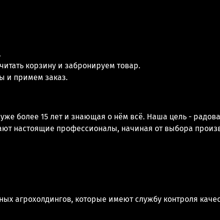
.
читать корзину и забронируем товар.
сы и примем заказ.
же более 15 лет и знающая о нём всё. Наша цель - радов
отают настоящие профессионалы, начиная от выбора произ
ных агрохолдингов, которые имеют службу контроля качес