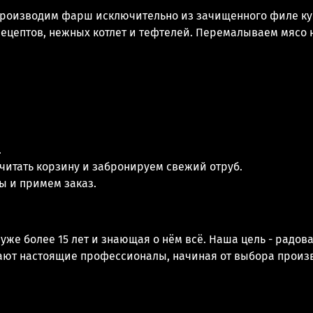
роизводим фарш исключительно из зачищенного филе кури
рецептов, нежных котлет и тефтелей. Перемалываем мясо 
.
читать корзину и забронируем свежий отруб.
сы и примем заказ.
же более 15 лет и знающая о нём всё. Наша цель - радов
отают настоящие профессионалы, начиная от выбора произ